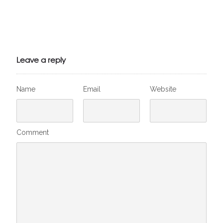
Julien de
VivelesSVT.com
Leave a reply
Name
Email
Website
Comment