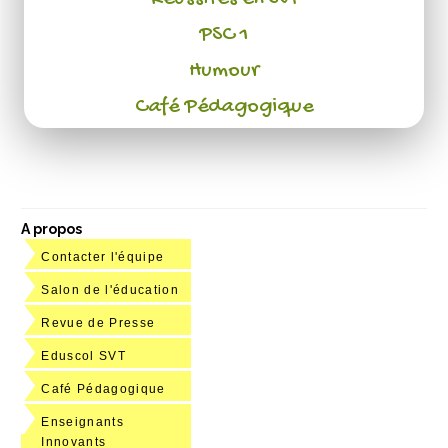
PSC 1
Humour
Café Pédagogique
A propos
Contacter l'équipe
Salon de l'éducation
Revue de Presse
Eduscol SVT
Café Pédagogique
Enseignants
Innovants