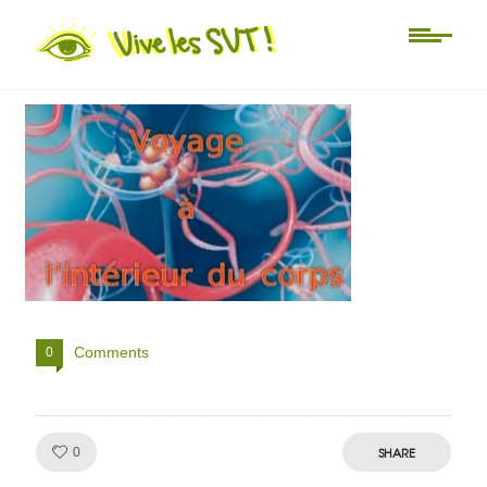
Non classé
voyagecorps
Comments
0
Like!
SHARE
0