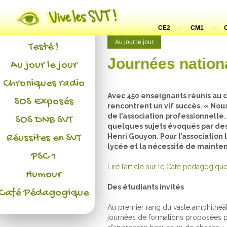
Actualités
L'association
CE2
CM1
Au jour le jour
Testé !
Journées nation
Au jour le jour
Chroniques radio
Avec 450 enseignants réunis au 
SOS Exposés
rencontrent un vif succès. « Nou
de l’association professionnell
SOS DNB SVT
quelques sujets évoqués par des 
Réussites en SVT
Henri Gouyon. Pour l’association
lycée et la nécessité de mainten
PSC 1
Lire l’article sur le Café pédagogiqu
Humour
Des étudiants invités
Café Pédagogique
Au premier rang du vaste amphithéâtr
journées de formations proposées pa