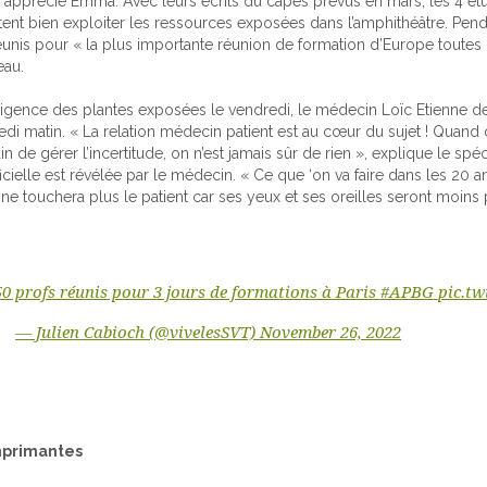
pprécie Emma. Avec leurs écrits du capes prévus en mars, les 4 étu
ent bien exploiter les ressources exposées dans l’amphithéâtre. Penda
unis pour « la plus importante réunion de formation d’Europe toutes 
eau.
telligence des plantes exposées le vendredi, le médecin Loïc Etienne de
di matin. « La relation médecin patient est au cœur du sujet ! Quand
in de gérer l’incertitude, on n’est jamais sûr de rien », explique le spéc
ficielle est révélée par le médecin. « Ce que ‘on va faire dans les 20 a
 ne touchera plus le patient car ses yeux et ses oreilles seront moin
50 profs réunis pour 3 jours de formations à Paris
#APBG
pic.tw
— Julien Cabioch (@vivelesSVT)
November 26, 2022
mprimantes