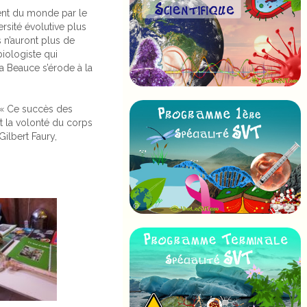
ent du monde par le
rsité évolutive plus
 n’auront plus de
iologiste qui
la Beauce s’érode à la
. « Ce succès des
t la volonté du corps
ilbert Faury,