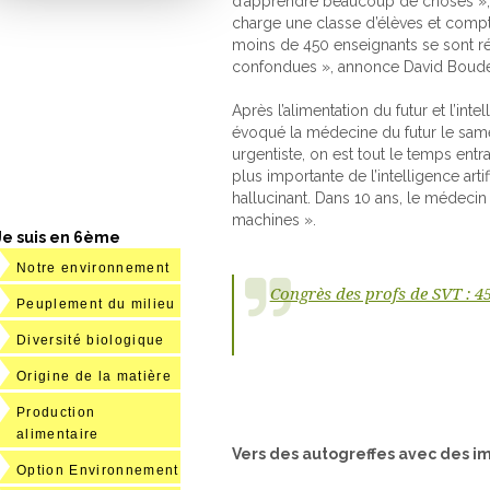
d’apprendre beaucoup de choses », a
charge une classe d’élèves et compt
moins de 450 enseignants se sont ré
confondues », annonce David Boud
Après l’alimentation du futur et l’in
évoqué la médecine du futur le same
urgentiste, on est tout le temps entra
plus importante de l’intelligence arti
hallucinant. Dans 10 ans, le médecin
machines ».
Je suis en 6ème
Notre environnement
Congrès des profs de SVT : 4
Peuplement du milieu
Diversité biologique
Origine de la matière
Production
alimentaire
Vers des autogreffes avec des i
Option Environnement