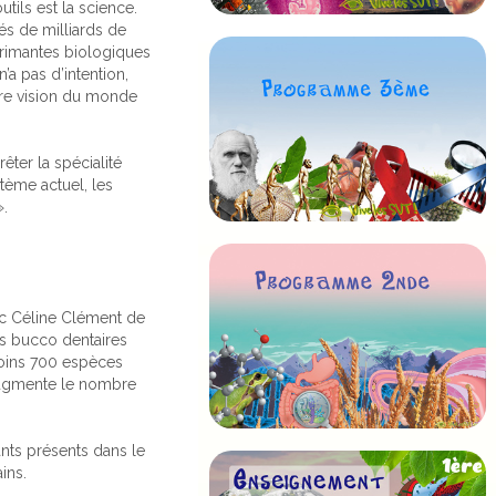
tils est la science.
és de milliards de
primantes biologiques
’a pas d’intention,
otre vision du monde
ter la spécialité
ème actuel, les
».
ec Céline Clément de
es bucco dentaires
moins 700 espèces
 augmente le nombre
ants présents dans le
ins.