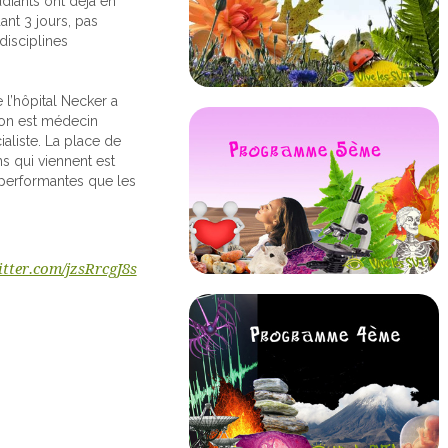
diants ont déjà en
nt 3 jours, pas
disciplines
 l’hôpital Necker a
 on est médecin
ialiste. La place de
ns qui viennent est
s performantes que les
itter.com/jzsRrcgJ8s