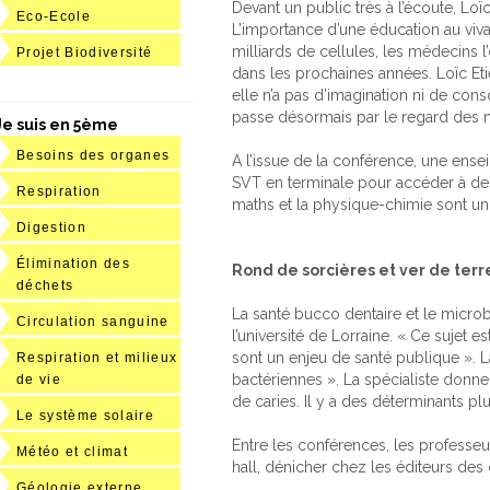
Devant un public très à l’écoute, Loï
Eco-Ecole
L’importance d’une éducation au viv
milliards de cellules, les médecins 
Projet Biodiversité
dans les prochaines années. Loïc Etien
elle n’a pas d’imagination ni de con
passe désormais par le regard des 
Je suis en 5ème
Besoins des organes
A l’issue de la conférence, une ense
SVT en terminale pour accéder à de
Respiration
maths et la physique-chimie sont un o
Digestion
Élimination des
Rond de sorcières et ver de terr
déchets
La santé bucco dentaire et le micr
Circulation sanguine
l’université de Lorraine. « Ce suje
sont un enjeu de santé publique ». 
Respiration et milieux
bactériennes ». La spécialiste donn
de vie
de caries. Il y a des déterminants pl
Le système solaire
Entre les conférences, les professeu
Météo et climat
hall, dénicher chez les éditeurs des
Géologie externe