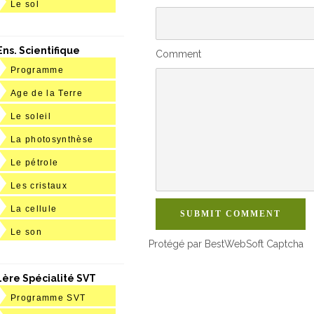
Le sol
Ens. Scientifique
Comment
Programme
Age de la Terre
Le soleil
La photosynthèse
Le pétrole
Les cristaux
La cellule
SUBMIT COMMENT
Le son
Protégé par BestWebSoft Captcha
1ère Spécialité SVT
Programme SVT