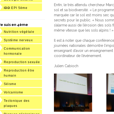
Enfin, le très attendu chercheur Ma
IDD
EPI 5ème
sol et sa biodiversité. « Le program
marquée car le sol est moins sec que
secrets pour le public. « Nous somm
Je suis en 4ème
s’alarme aussi de l’érosion des sols 
même vitesse que les sols alpins ! »
Nutrition végétale
Il est à noter que chaque conférence 
Système nerveux
journées nationales démontre l’impo
Communication
enseignant d’avoir un enseignement e
hormonale
coordinateur de l’événement.
Reproduction sexuée
Julien Cabioch
Reproduction être
humain
Séisme
Volcanisme
Tectonique des
plaques