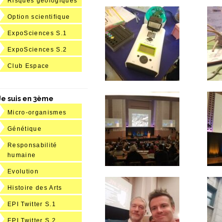
Risques géologiques
Option scientifique
ExpoSciences S.1
ExpoSciences S.2
Club Espace
Je suis en 3ème
Micro-organismes
Génétique
Responsabilité
humaine
Evolution
Histoire des Arts
EPI Twitter S.1
EPI Twitter S.2