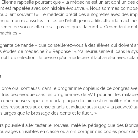
c Etienne rappelle pourtant que « la médecine est un art dont un des ou
ant est rappelée avec son histoire évolutive. « Nous sommes compos
l’oublient souvent ! ». Le médecin prédit des autogreffes avec des im
ne montre aussi les limites de l’intelligence artificielle « la machine n
science de soi car elle ne sait pas ce qu’est la mort ». Cependant « n
machines »
ignante demande « que conseillerez-vous à des élèves qui doivent arrê
s études de médecine ? » Réponse : « Malheureusement, dans le syst
util de sélection. Je pense qu’en médecine, il faut arrêter avec cela 
e
obiome oral sont aussi dans le programme copieux de ce congrès av
t est très peu évoqué dans les programmes de SVT pourtant les maladi
La chercheuse rappelle que « la plaque dentaire est un biofilm d’au 
e des ressources aux enseignants et indique aussi que « la pauvreté
us larges que le brossage des dents et le fluor… ».
rs pouvaient aller tester le nouveau matériel pédagogique des fabric
 ouvrages utilisables en classe ou alors corriger des copies pour certa