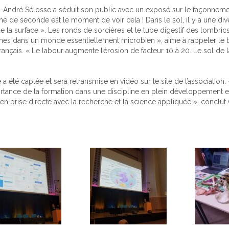
rc-André Sélosse a séduit son public avec un exposé sur le façonnem
me de seconde est le moment de voir cela ! Dans le sol, il y a une dive
 la surface ». Les ronds de sorcières et le tube digestif des lombrics
es dans un monde essentiellement microbien », aime à rappeler le b
français. « Le labour augmente l’érosion de facteur 10 à 20. Le sol de 
a été captée et sera retransmise en vidéo sur le site de l’association
rtance de la formation dans une discipline en plein développement e
n prise directe avec la recherche et la science appliquée », conclut G