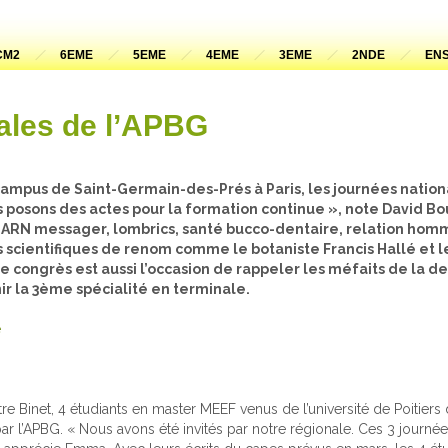
CM2
6EME
5EME
4EME
3EME
2NDE
ENS
ales de l’APBG
campus de Saint-Germain-des-Prés à Paris, les journées nation
s posons des actes pour la formation continue », note David B
e. ARN messager, lombrics, santé bucco-dentaire, relation ho
scientifiques de renom comme le botaniste Francis Hallé et le
 le congrès est aussi l’occasion de rappeler les méfaits de la 
ir la 3ème spécialité en terminale.
e
e Binet, 4 étudiants en master MEEF venus de l’université de Poitier
r l’APBG. « Nous avons été invités par notre régionale. Ces 3 journé