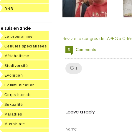
DNB
Je suis en 2nde
Le programme
Revivre le congrès de l’APBG à Orlé
Cellules spécialisées
Comments
0
Métabolisme
Biodiversité
Like!
1
Evolution
Communication
Corps humain
Julien de
Sexualité
VivelesSVT.com
Leave a reply
Maladies
Microbiote
Name