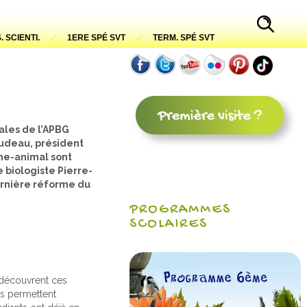
. SCIENTI.
1ERE SPÉ SVT
TERM. SPÉ SVT
ales de l’APBG
oudeau, président
mme-animal sont
 biologiste Pierre-
dernière réforme du
PROGRAMMES
SCOLAIRES
s découvrent ces
es permettent