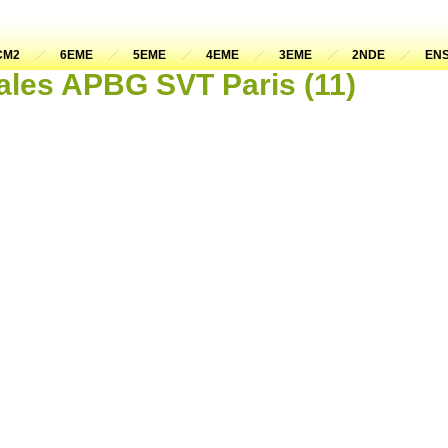
CM2
6EME
5EME
4EME
3EME
2NDE
ENS
ales APBG SVT Paris (11)