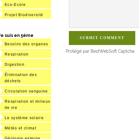
Eco-Ecole
Projet Biodiversité
Je suis en 5ème
SUBMIT COMMENT
Besoins des organes
Protégé par BestWebSoft Captcha
Respiration
Digestion
Élimination des
déchets
Circulation sanguine
Respiration et milieux
de vie
Le système solaire
Météo et climat
Géologie externe