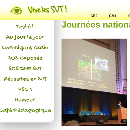
Actualités
L'association
CE2
CM1
Journées nation
Testé !
Au jour le jour
Chroniques radio
SOS Exposés
SOS DNB SVT
Réussites en SVT
PSC 1
Humour
Café Pédagogique