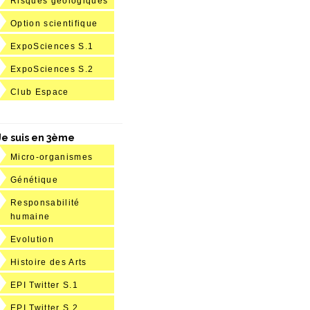
Risques géologiques
Option scientifique
ExpoSciences S.1
ExpoSciences S.2
Club Espace
Je suis en 3ème
Micro-organismes
Génétique
Responsabilité
humaine
Evolution
Histoire des Arts
EPI Twitter S.1
EPI Twitter S.2