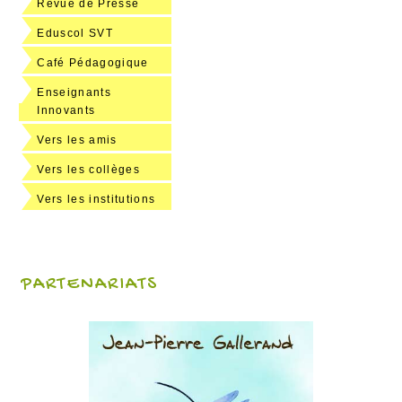
Revue de Presse
Eduscol SVT
Café Pédagogique
Enseignants
Innovants
Vers les amis
Vers les collèges
Vers les institutions
PARTENARIATS