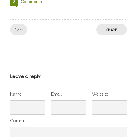
Comments
0
Like!
SHARE
0
Julien de
VivelesSVT.com
Leave a reply
Name
Email
Website
Comment