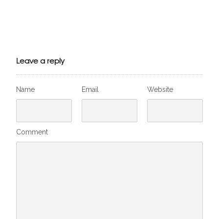
Julien de
VivelesSVT.com
Leave a reply
Name
Email
Website
Comment