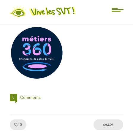
metiers 360 logo
Comments
0
Like!
SHARE
0