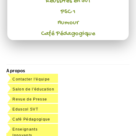
Réussites en SVT
PSC 1
Humour
Café Pédagogique
A propos
Contacter l'équipe
Salon de l'éducation
Revue de Presse
Eduscol SVT
Café Pédagogique
Enseignants
Innovants