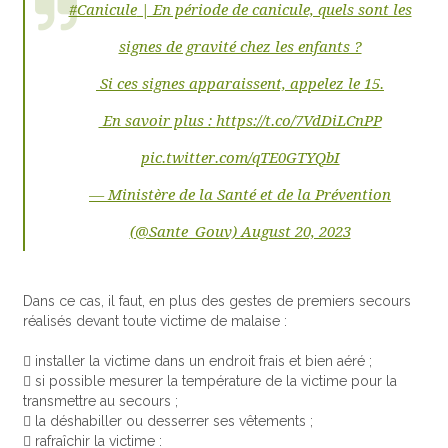
#Canicule
| En période de canicule, quels sont les
signes de gravité chez les enfants ?
Si ces signes apparaissent, appelez le 15.
En savoir plus :
https://t.co/7VdDiLCnPP
pic.twitter.com/qTE0GTYQbI
— Ministère de la Santé et de la Prévention
(@Sante_Gouv)
August 20, 2023
Dans ce cas, il faut, en plus des gestes de premiers secours
réalisés devant toute victime de malaise :
 installer la victime dans un endroit frais et bien aéré ;
 si possible mesurer la température de la victime pour la
transmettre au secours ;
 la déshabiller ou desserrer ses vêtements ;
 rafraîchir la victime :