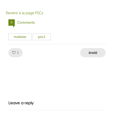
Revenir à la page PSC1
Comments
0
malaise
psc1
Like!
SHARE
1
Julien de
VivelesSVT.com
Leave a reply