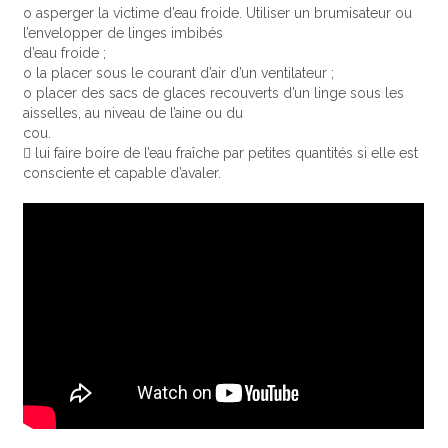
o asperger la victime d’eau froide. Utiliser un brumisateur ou
l’envelopper de linges imbibés
d’eau froide ;
o la placer sous le courant d’air d’un ventilateur ;
o placer des sacs de glaces recouverts d’un linge sous les
aisselles, au niveau de l’aine ou du
cou.
 lui faire boire de l’eau fraîche par petites quantités si elle est
consciente et capable d’avaler.