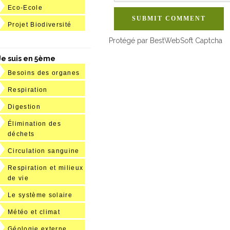
Eco-Ecole
SUBMIT COMMENT
Projet Biodiversité
Protégé par BestWebSoft Captcha
Je suis en 5ème
Besoins des organes
Respiration
Digestion
Élimination des
déchets
Circulation sanguine
Respiration et milieux
de vie
Le système solaire
Météo et climat
Géologie externe