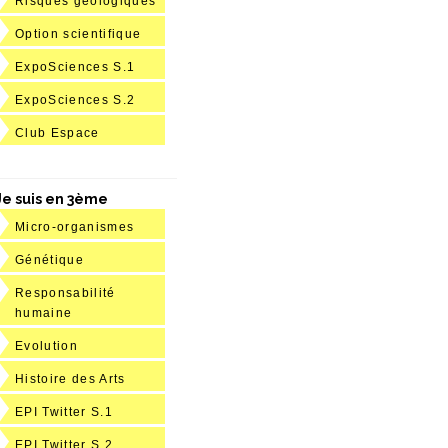
Risques géologiques
Option scientifique
ExpoSciences S.1
ExpoSciences S.2
Club Espace
Je suis en 3ème
Micro-organismes
Génétique
Responsabilité
humaine
Evolution
Histoire des Arts
EPI Twitter S.1
EPI Twitter S.2