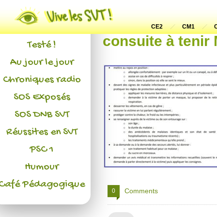
Actualités
L'association
CE2
CM1
consuite à teni
Testé !
Au jour le jour
Chroniques radio
SOS Exposés
SOS DNB SVT
Réussites en SVT
PSC 1
Humour
Café Pédagogique
Comments
0