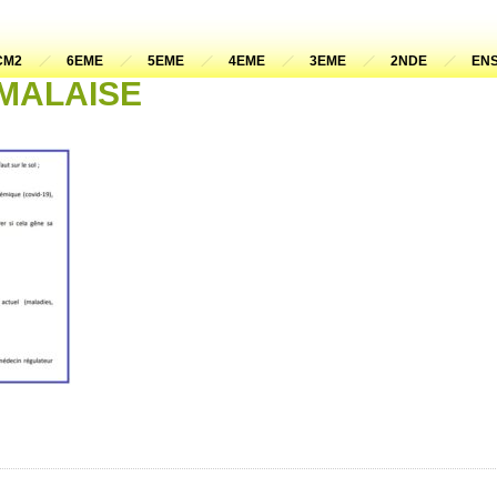
CM2
6EME
5EME
4EME
3EME
2NDE
ENS
r MALAISE