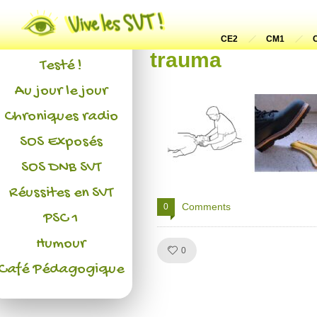
Actualités
L'association
CE2
CM1
trauma
Testé !
Au jour le jour
Chroniques radio
SOS Exposés
SOS DNB SVT
Réussites en SVT
Comments
0
PSC 1
Humour
Like!
0
Café Pédagogique
Julien de
VivelesSVT.com