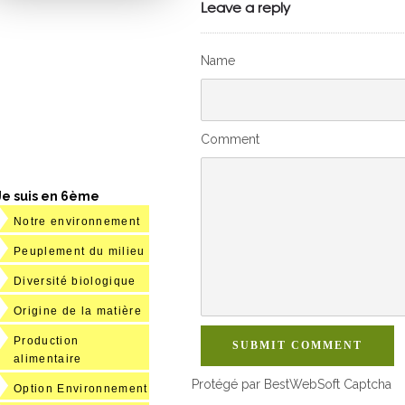
Leave a reply
Name
Comment
Je suis en 6ème
Notre environnement
Peuplement du milieu
Diversité biologique
Origine de la matière
Production
SUBMIT COMMENT
alimentaire
Protégé par BestWebSoft Captcha
Option Environnement