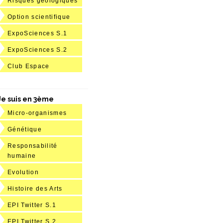
Risques géologiques
Option scientifique
ExpoSciences S.1
ExpoSciences S.2
Club Espace
Je suis en 3ème
Micro-organismes
Génétique
Responsabilité
humaine
Evolution
Histoire des Arts
EPI Twitter S.1
EPI Twitter S.2