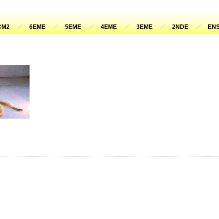
CM2
6EME
5EME
4EME
3EME
2NDE
ENS