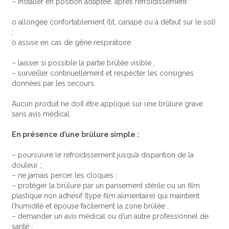
– installer en position adaptée, après refroidissement :
o allongée confortablement (lit, canapé ou à défaut sur le sol)
;
o assise en cas de gêne respiratoire.
– laisser si possible la partie brûlée visible ;
– surveiller continuellement et respecter les consignes
données par les secours.
Aucun produit ne doit être appliqué sur une brûlure grave
sans avis médical.
En présence d’une brûlure simple :
– poursuivre le refroidissement jusqu’à disparition de la
douleur ;
– ne jamais percer les cloques ;
– protéger la brûlure par un pansement stérile ou un film
plastique non adhésif (type film alimentaire) qui maintient
l’humidité et épouse facilement la zone brûlée ;
– demander un avis médical ou d’un autre professionnel de
santé :