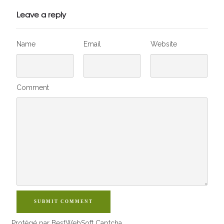
VivelesSVT.com
Leave a reply
Name
Email
Website
Comment
SUBMIT COMMENT
Protégé par BestWebSoft Captcha