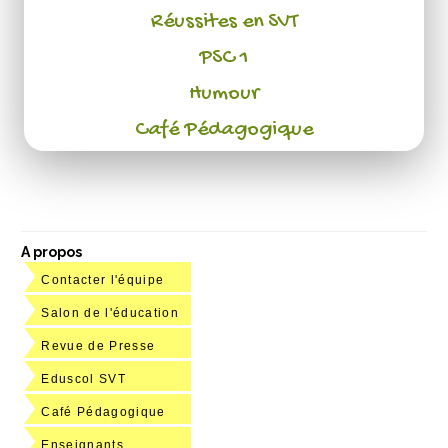
Réussites en SVT
PSC 1
Humour
Café Pédagogique
A propos
Contacter l'équipe
Salon de l'éducation
Revue de Presse
Eduscol SVT
Café Pédagogique
Enseignants