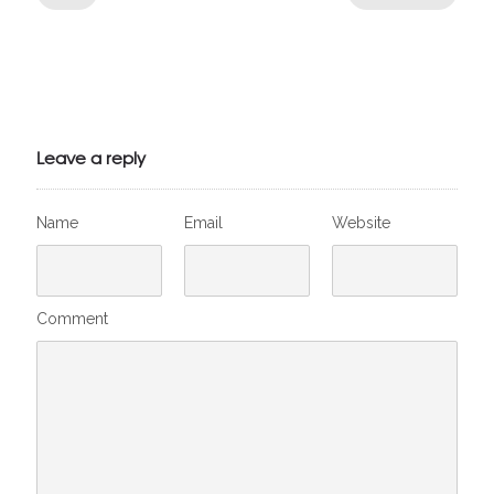
Julien de
VivelesSVT.com
Leave a reply
Name
Email
Website
Comment