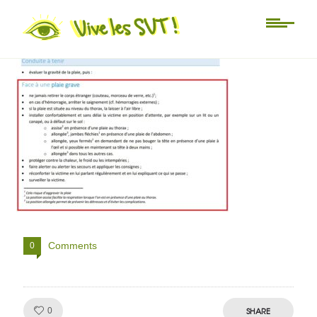
plaie grave PSC1
Comments
0
Like!
SHARE
0