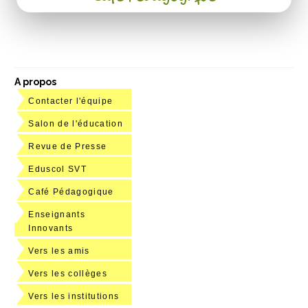
A propos
Contacter l'équipe
Salon de l'éducation
Revue de Presse
Eduscol SVT
Café Pédagogique
Enseignants
Innovants
Vers les amis
Vers les collèges
Vers les institutions