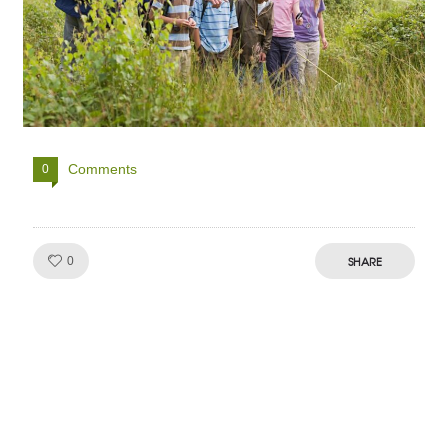
Comments
0
Like!
SHARE
0
Julien de