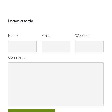
Julien de
VivelesSVT.com
Leave a reply
Name
Email
Website
Comment