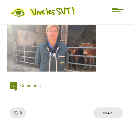
IMG_9302
Comments
0
Like!
SHARE
0