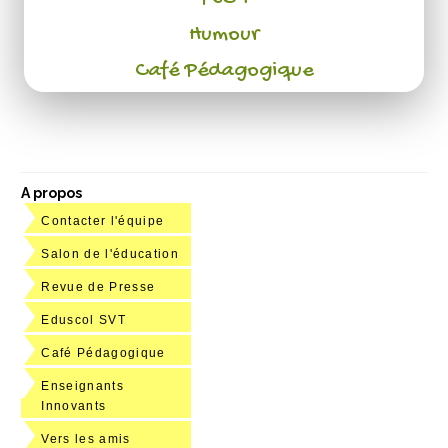
Humour
Café Pédagogique
A propos
Contacter l'équipe
Salon de l'éducation
Revue de Presse
Eduscol SVT
Café Pédagogique
Enseignants
Innovants
Vers les amis