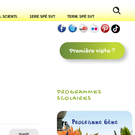
. SCIENTI.
1ERE SPÉ SVT
TERM. SPÉ SVT
PROGRAMMES
SCOLAIRES
SHARE