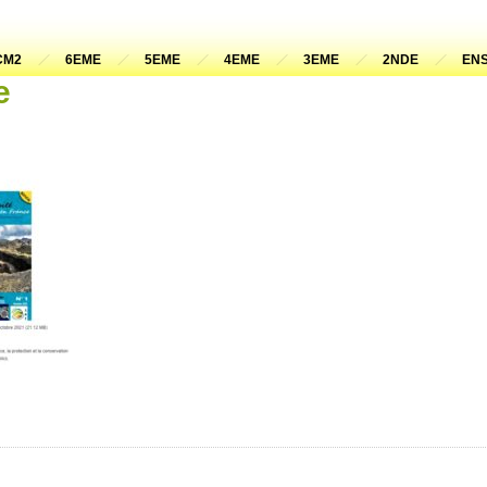
CM2
6EME
5EME
4EME
3EME
2NDE
ENS
e