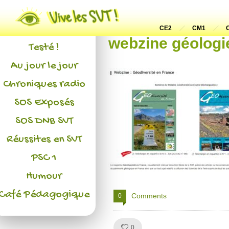
Actualités
L'association
CE2
CM1
webzine géologi
Testé !
Au jour le jour
Chroniques radio
SOS Exposés
SOS DNB SVT
Réussites en SVT
PSC 1
Humour
Café Pédagogique
Comments
0
Like!
0