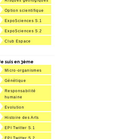
Risques géologiques
Option scientifique
ExpoSciences S.1
ExpoSciences S.2
Club Espace
Je suis en 3ème
Micro-organismes
Génétique
Responsabilité
humaine
Evolution
Histoire des Arts
EPI Twitter S.1
EPI Twitter S.2