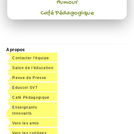
Humour
Café Pédagogique
A propos
Contacter l'équipe
Salon de l'éducation
Revue de Presse
Eduscol SVT
Café Pédagogique
Enseignants
Innovants
Vers les amis
Vers les collèges