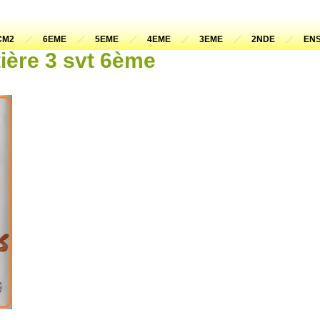
CM2
6EME
5EME
4EME
3EME
2NDE
ENS
tière 3 svt 6ème