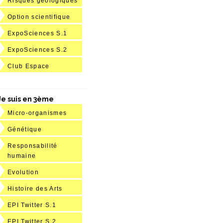
Risques géologiques
Option scientifique
ExpoSciences S.1
ExpoSciences S.2
Club Espace
Je suis en 3ème
Micro-organismes
Génétique
Responsabilité
humaine
Evolution
Histoire des Arts
EPI Twitter S.1
EPI Twitter S.2