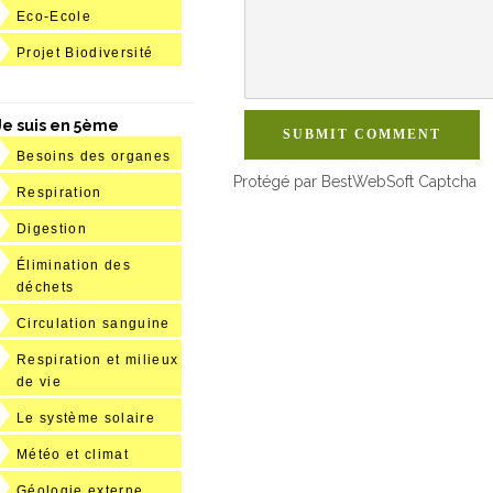
Eco-Ecole
Projet Biodiversité
Je suis en 5ème
SUBMIT COMMENT
Besoins des organes
Protégé par BestWebSoft Captcha
Respiration
Digestion
Élimination des
déchets
Circulation sanguine
Respiration et milieux
de vie
Le système solaire
Météo et climat
Géologie externe