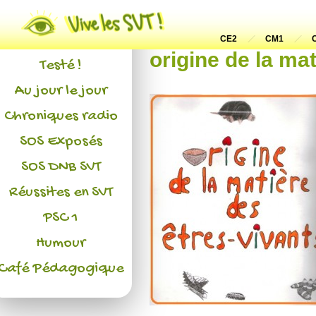
Actualités
L'association
CE2
CM1
origine de la ma
Testé !
Au jour le jour
Chroniques radio
SOS Exposés
SOS DNB SVT
Réussites en SVT
PSC 1
Humour
Café Pédagogique