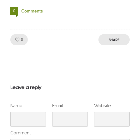
Comments
0
Like!
SHARE
0
Julien de
VivelesSVT.com
Leave a reply
Name
Email
Website
Comment