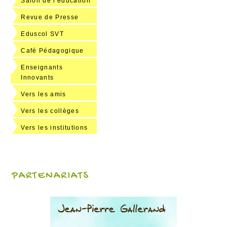
Salon de l'éducation
Revue de Presse
Eduscol SVT
Café Pédagogique
Enseignants
Innovants
Vers les amis
Vers les collèges
Vers les institutions
PARTENARIATS