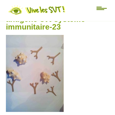
modelisation-anticorps-
antigene-svt-systeme-
immunitaire-23