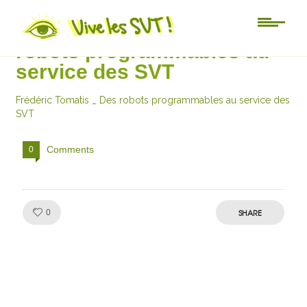
Frédéric Tomatis _ Des
robots programmables au
service des SVT
Frédéric Tomatis _ Des robots programmables au service des
SVT
Comments
0
Like!
SHARE
0
Julien de