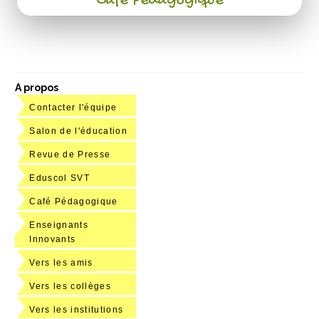
Café Pédagogique
A propos
Contacter l'équipe
Salon de l'éducation
Revue de Presse
Eduscol SVT
Café Pédagogique
Enseignants
Innovants
Vers les amis
Vers les collèges
Vers les institutions