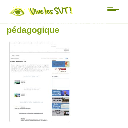
Guide de rentrée 2020 _
SVT Julien Cabioch Café
pédagogique