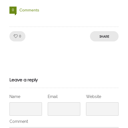
Comments
0
Like!
SHARE
0
Julien de
VivelesSVT.com
Leave a reply
Name
Email
Website
Comment