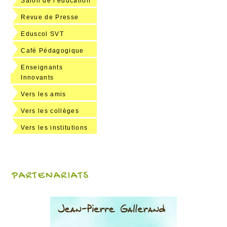
Salon de l'éducation
Revue de Presse
Eduscol SVT
Café Pédagogique
Enseignants
Innovants
Vers les amis
Vers les collèges
Vers les institutions
PARTENARIATS