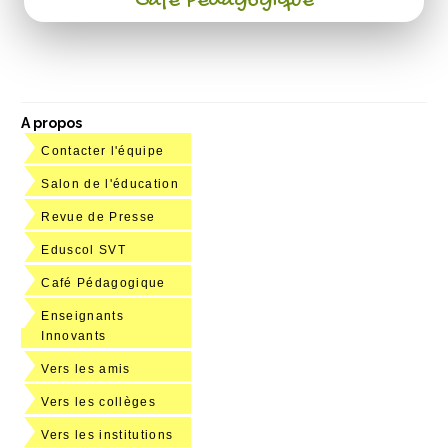
Café Pédagogique
A propos
Contacter l'équipe
Salon de l'éducation
Revue de Presse
Eduscol SVT
Café Pédagogique
Enseignants
Innovants
Vers les amis
Vers les collèges
Vers les institutions