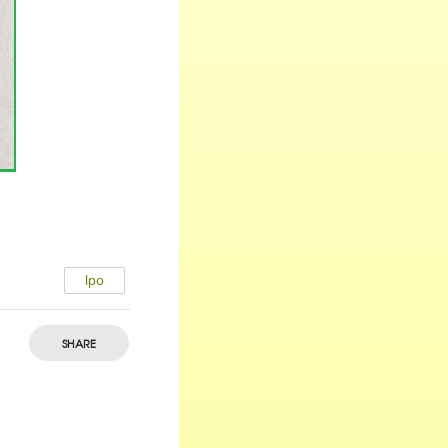
lpo
SHARE