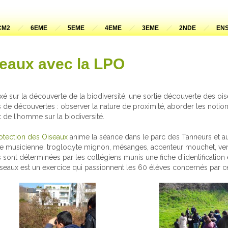
CM2
6EME
5EME
4EME
3EME
2NDE
ENS
seaux avec la LPO
é sur la découverte de la biodiversité, une sortie découverte des oi
 de découvertes : observer la nature de proximité, aborder les notio
t de l’homme sur la biodiversité.
rotection des Oiseaux
anime la séance dans le parc des Tanneurs et aux
rive musicienne, troglodyte mignon, mésanges, accenteur mouchet, ver
 sont déterminées par les collégiens munis une fiche d’identification 
oiseaux est un exercice qui passionnent les 60 élèves concernés par 