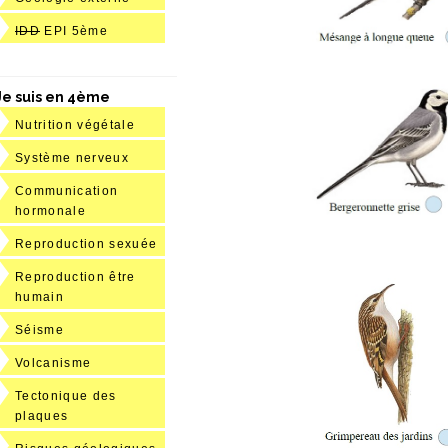
IDD
EPI 5ème
Je suis en 4ème
Nutrition végétale
Système nerveux
Communication
hormonale
Reproduction sexuée
Reproduction être
humain
Séisme
Volcanisme
Tectonique des
plaques