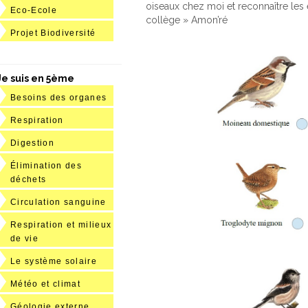
oiseaux chez moi et reconnaître les e
Eco-Ecole
collège » Amon’ré
Projet Biodiversité
Je suis en 5ème
Besoins des organes
Respiration
Digestion
Élimination des
déchets
Circulation sanguine
Respiration et milieux
de vie
Le système solaire
Météo et climat
Géologie externe