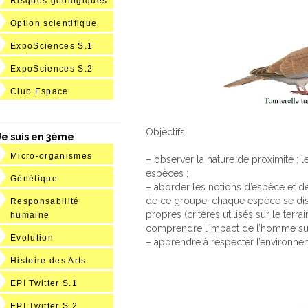
Risques géologiques
Option scientifique
ExpoSciences S.1
ExpoSciences S.2
Club Espace
Objectifs
Je suis en 3ème
Micro-organismes
– observer la nature de proximité : l
espèces ;
Génétique
– aborder les notions d’espèce et de
de ce groupe, chaque espèce se dis
Responsabilité
propres (critères utilisés sur le ter
humaine
comprendre l’impact de l’homme sur 
Evolution
– apprendre à respecter l’environnem
Histoire des Arts
EPI Twitter S.1
EPI Twitter S.2