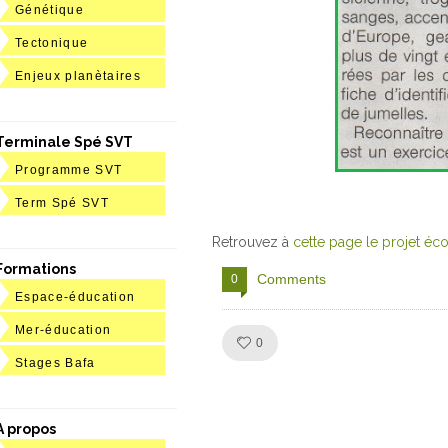
Génétique
Tectonique
Enjeux planètaires
Terminale Spé SVT
Programme SVT
Term Spé SVT
Retrouvez à
cette page le projet é
Formations
Comments
0
Espace-éducation
Mer-éducation
Like!
0
Stages Bafa
A propos
Julien de