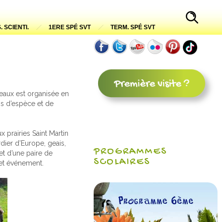
. SCIENTI.
1ERE SPÉ SVT
TERM. SPÉ SVT
seaux est organisée en
ns d’espèce et de
 prairies Saint Martin
dier d’Europe, geais,
PROGRAMMES
et d’une paire de
SCOLAIRES
cet événement.