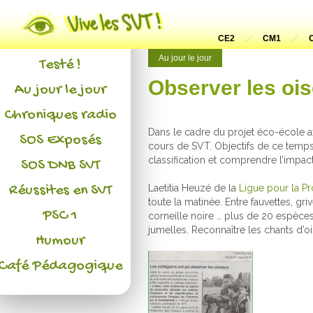
Actualités
L'association
CE2
CM1
Au jour le jour
Testé !
Observer les oi
Au jour le jour
Chroniques radio
Dans le cadre du projet éco-école ax
SOS Exposés
cours de SVT. Objectifs de ce temps
classification et comprendre l’impac
SOS DNB SVT
Réussites en SVT
Laetitia Heuzé de la
Ligue pour la P
toute la matinée. Entre fauvettes, g
PSC 1
corneille noire … plus de 20 espèces
jumelles. Reconnaître les chants d’
Humour
Café Pédagogique