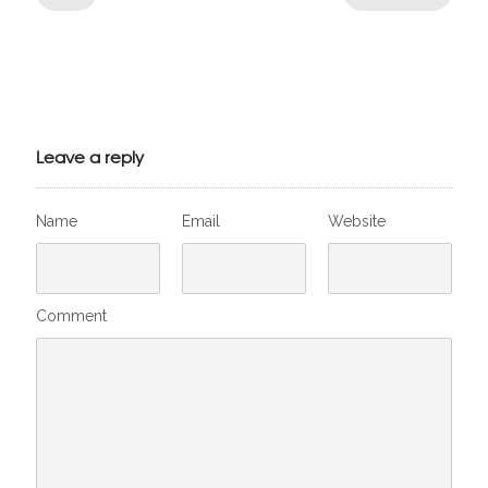
Julien de
VivelesSVT.com
Leave a reply
Name
Email
Website
Comment