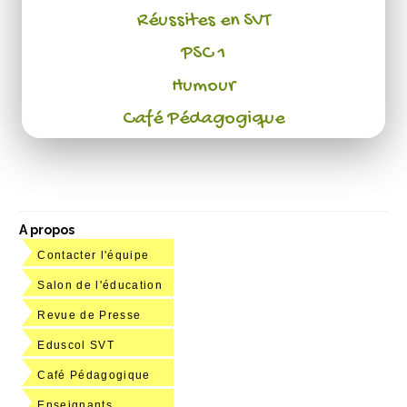
Réussites en SVT
PSC 1
Humour
Café Pédagogique
A propos
Contacter l'équipe
Salon de l'éducation
Revue de Presse
Eduscol SVT
Café Pédagogique
Enseignants