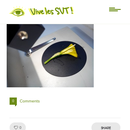
IMG_20150324_144816
Comments
0
Like!
SHARE
0