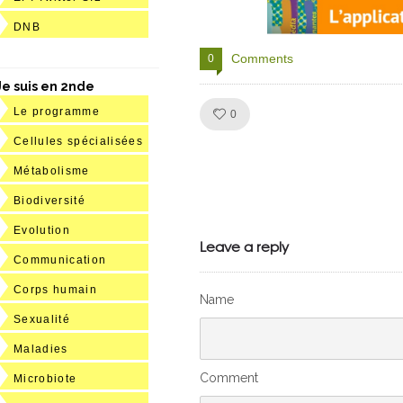
DNB
Comments
0
Je suis en 2nde
Le programme
Like!
0
Cellules spécialisées
Métabolisme
Julien de
Biodiversité
Evolution
VivelesSVT.com
Leave a reply
Communication
Corps humain
Name
Sexualité
Maladies
Comment
Microbiote