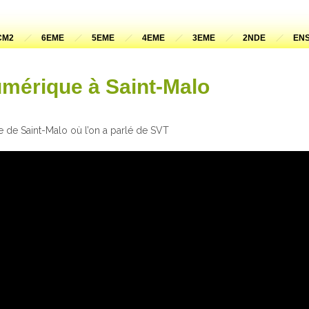
CM2
6EME
5EME
4EME
3EME
2NDE
ENS
mérique à Saint-Malo
 de Saint-Malo où l’on a parlé de SVT