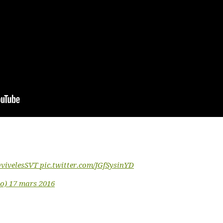
vivelesSVT
pic.twitter.com/JGfSysinYD
lo)
17 mars 2016