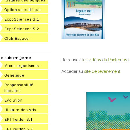
Risques géologiques
Option scientifique
ExpoSciences S.1
ExpoSciences S.2
Club Espace
Je suis en 3ème
Retrouvez
les vidéos du Printemps 
Micro-organismes
Accéder au
site de l’événement
Génétique
Responsabilité
humaine
Evolution
Histoire des Arts
EPI Twitter S.1
EPI Twitter S.2