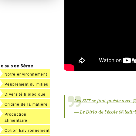
Je suis en 6ème
Notre environnement
Peuplement du milieu
Diversité biologique
Les SVT se font poésie avec
@
Origine de la matière
— Le Dirlo de l'école (@ledir
Production
alimentaire
Option Environnement