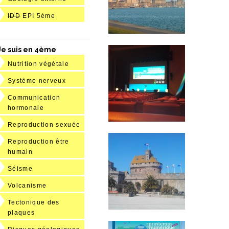
IDD
EPI 5ème
Je suis en 4ème
Nutrition végétale
Système nerveux
Communication
hormonale
Reproduction sexuée
Reproduction être
humain
Séisme
Volcanisme
Tectonique des
plaques