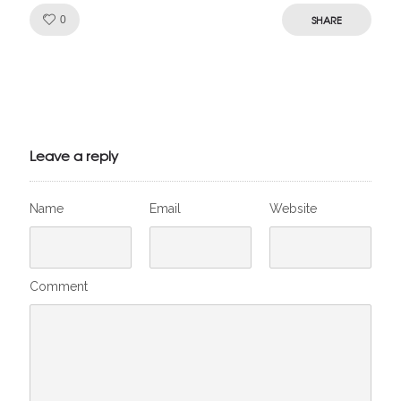
Like!
SHARE
0
Julien de
VivelesSVT.com
Leave a reply
Name
Email
Website
Comment