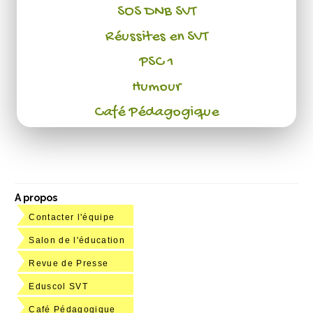
SOS DNB SVT
Réussites en SVT
PSC 1
Humour
Café Pédagogique
A propos
Contacter l'équipe
Salon de l'éducation
Revue de Presse
Eduscol SVT
Café Pédagogique