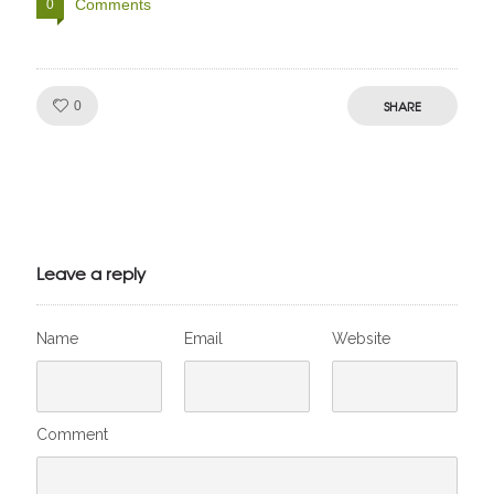
Comments
0
Like!
SHARE
0
Julien de
VivelesSVT.com
Leave a reply
Name
Email
Website
Comment