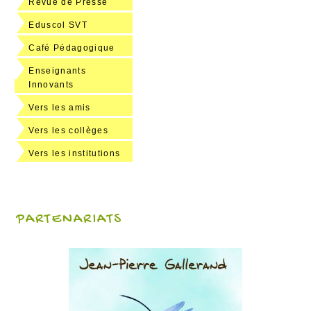
Revue de Presse
Eduscol SVT
Café Pédagogique
Enseignants
Innovants
Vers les amis
Vers les collèges
Vers les institutions
PARTENARIATS