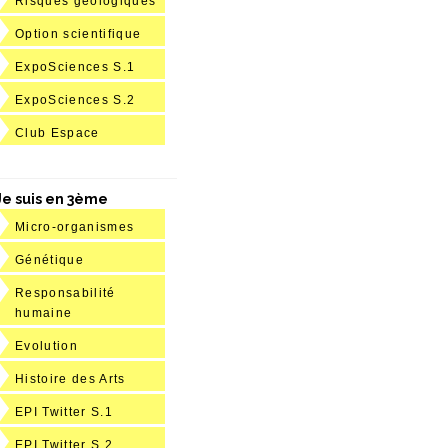
Risques géologiques
Option scientifique
ExpoSciences S.1
ExpoSciences S.2
Club Espace
Je suis en 3ème
Micro-organismes
Génétique
Responsabilité
humaine
Evolution
Histoire des Arts
EPI Twitter S.1
EPI Twitter S.2