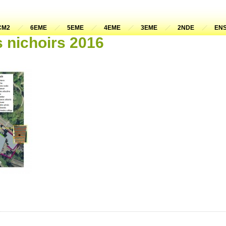
CM2
6EME
5EME
4EME
3EME
2NDE
ENS
 nichoirs 2016