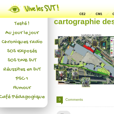
Actualités
L'association
CE2
CM1
cartographie des
Testé !
Au jour le jour
Chroniques radio
SOS Exposés
SOS DNB SVT
Réussites en SVT
PSC 1
Humour
Café Pédagogique
Comments
0