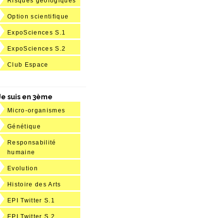
Risques géologiques
Option scientifique
ExpoSciences S.1
ExpoSciences S.2
Club Espace
Je suis en 3ème
Micro-organismes
Génétique
Responsabilité
humaine
Evolution
Histoire des Arts
EPI Twitter S.1
EPI Twitter S.2