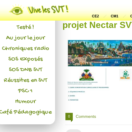
Actualités
L'association
CE2
CM1
projet Nectar S
Testé !
Au jour le jour
Chroniques radio
SOS Exposés
SOS DNB SVT
Réussites en SVT
PSC 1
Humour
Café Pédagogique
Comments
0