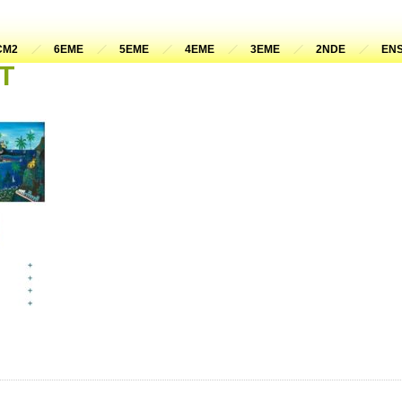
CM2
6EME
5EME
4EME
3EME
2NDE
ENS
VT