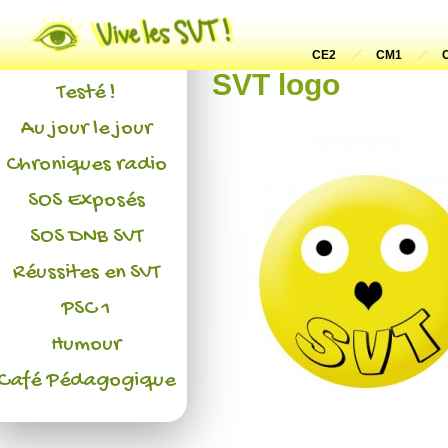
Actualités
L'association
CE2
CM1
SVT logo
Testé !
Au jour le jour
Chroniques radio
SOS Exposés
SOS DNB SVT
Réussites en SVT
PSC 1
Humour
Café Pédagogique