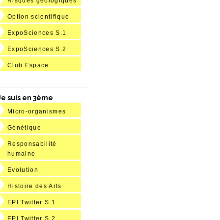
Risques géologiques
Option scientifique
ExpoSciences S.1
ExpoSciences S.2
Club Espace
Je suis en 3ème
Micro-organismes
Génétique
Responsabilité
humaine
Evolution
Histoire des Arts
EPI Twitter S.1
EPI Twitter S.2