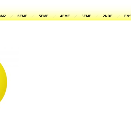
CM2
6EME
5EME
4EME
3EME
2NDE
ENS