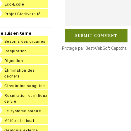
Eco-Ecole
Projet Biodiversité
Je suis en 5ème
SUBMIT COMMENT
Besoins des organes
Protégé par BestWebSoft Captcha
Respiration
Digestion
Élimination des
déchets
Circulation sanguine
Respiration et milieux
de vie
Le système solaire
Météo et climat
Géologie externe