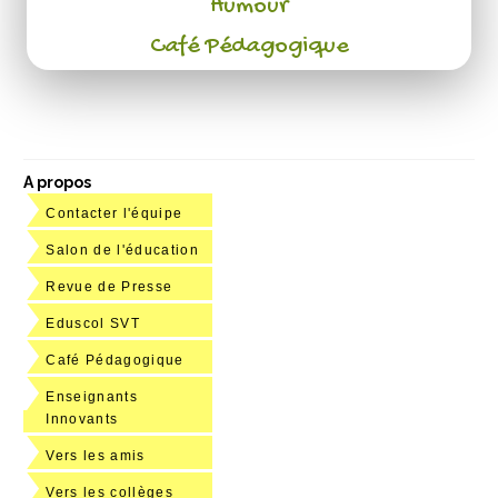
Humour
Café Pédagogique
A propos
Contacter l'équipe
Salon de l'éducation
Revue de Presse
Eduscol SVT
Café Pédagogique
Enseignants
Innovants
Vers les amis
Vers les collèges