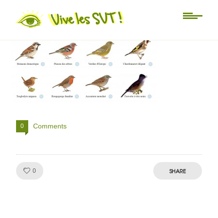
oiseaux-1
Comments
0
Like!
SHARE
0