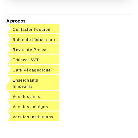
A propos
Contacter l'équipe
Salon de l'éducation
Revue de Presse
Eduscol SVT
Café Pédagogique
Enseignants
Innovants
Vers les amis
Vers les collèges
Vers les institutions