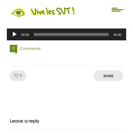
Non classé
rcf-greffe-svt-3eme-2010
Lecteur
00:00
00:00
audio
Comments
0
Like!
SHARE
0
Julien de
VivelesSVT.com
Leave a reply