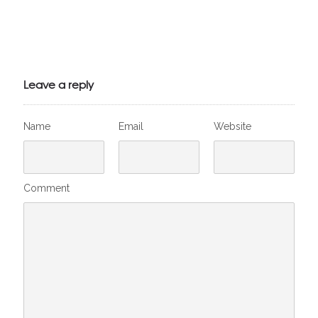
Julien de
VivelesSVT.com
Leave a reply
Name
Email
Website
Comment