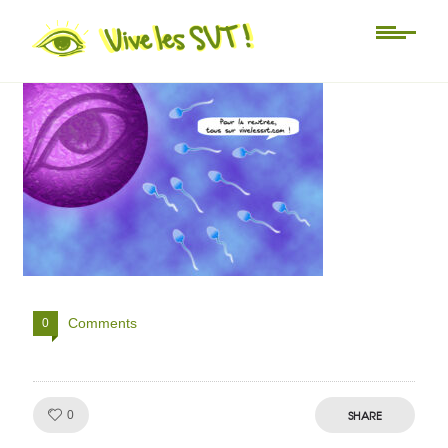
rentrée
Comments
0
Like!
SHARE
0