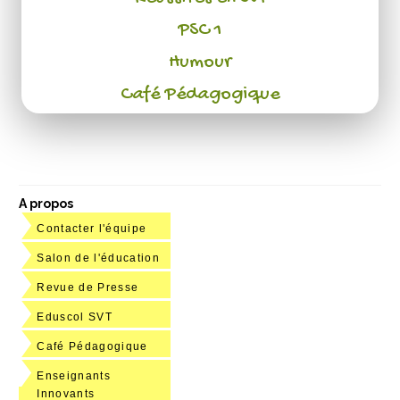
PSC 1
Humour
Café Pédagogique
A propos
Contacter l'équipe
Salon de l'éducation
Revue de Presse
Eduscol SVT
Café Pédagogique
Enseignants
Innovants