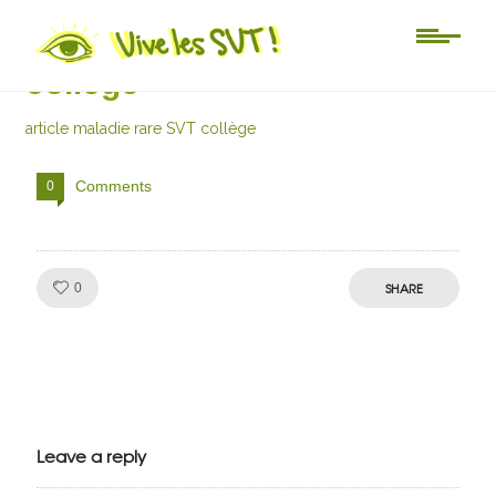
article maladie rare SVT
collège
article maladie rare SVT collège
Comments
0
Like!
SHARE
0
Julien de
VivelesSVT.com
Leave a reply