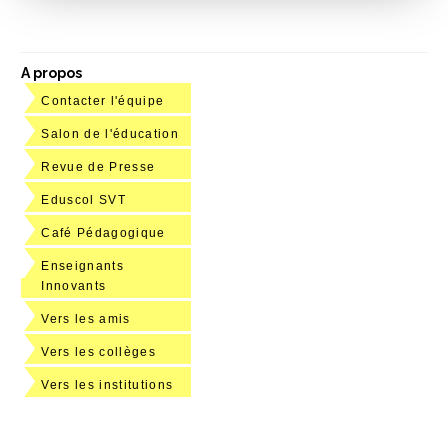
A propos
Contacter l'équipe
Salon de l'éducation
Revue de Presse
Eduscol SVT
Café Pédagogique
Enseignants
Innovants
Vers les amis
Vers les collèges
Vers les institutions