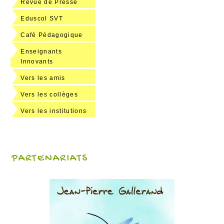
Revue de Presse
Eduscol SVT
Café Pédagogique
Enseignants
Innovants
Vers les amis
Vers les collèges
Vers les institutions
PARTENARIATS