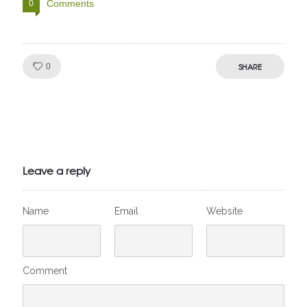
Comments
0
Like!
SHARE
0
Julien de
VivelesSVT.com
Leave a reply
Name
Email
Website
Comment