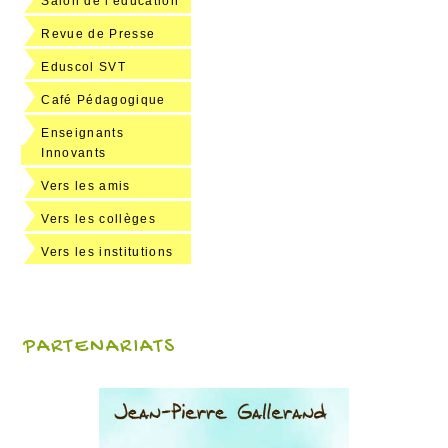
Salon de l'éducation
Revue de Presse
Eduscol SVT
Café Pédagogique
Enseignants
Innovants
Vers les amis
Vers les collèges
Vers les institutions
PARTENARIATS