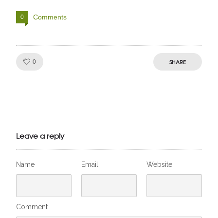
Comments
0
Like!
SHARE
0
Julien de
VivelesSVT.com
Leave a reply
Name
Email
Website
Comment