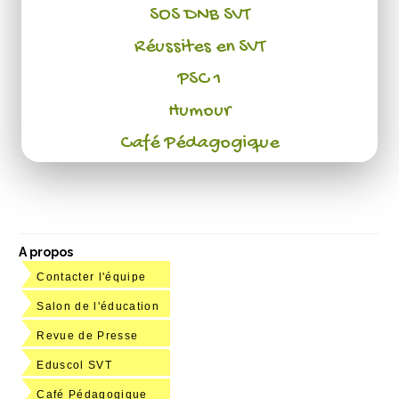
SOS DNB SVT
Réussites en SVT
PSC 1
Humour
Café Pédagogique
A propos
Contacter l'équipe
Salon de l'éducation
Revue de Presse
Eduscol SVT
Café Pédagogique