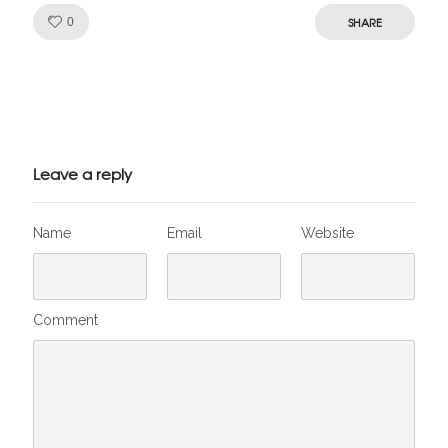
Like!
SHARE
0
Julien de
VivelesSVT.com
Leave a reply
Name
Email
Website
Comment