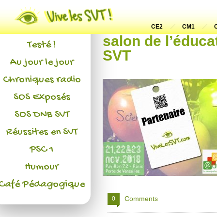
Actualités
L'association
CE2
CM1
salon de l’éduc
Testé !
SVT
Au jour le jour
Chroniques radio
SOS Exposés
SOS DNB SVT
Réussites en SVT
PSC 1
Humour
Café Pédagogique
Comments
0