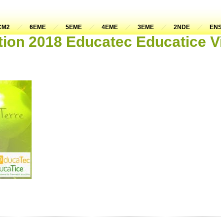
CM2
6EME
5EME
4EME
3EME
2NDE
ENS
ation 2018 Educatec Educatice V