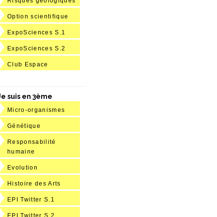
Risques géologiques
Option scientifique
ExpoSciences S.1
ExpoSciences S.2
Club Espace
Je suis en 3ème
Micro-organismes
Génétique
Responsabilité
humaine
Evolution
Histoire des Arts
EPI Twitter S.1
EPI Twitter S.2