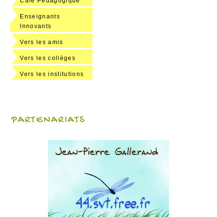
Café Pédagogique
Enseignants
Innovants
Vers les amis
Vers les collèges
Vers les institutions
PARTENARIATS