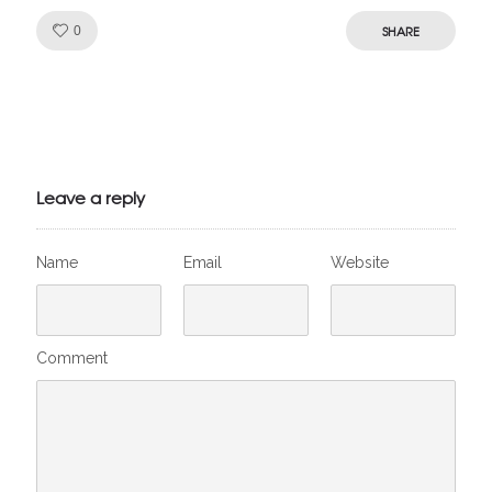
Like!
SHARE
0
Julien de
VivelesSVT.com
Leave a reply
Name
Email
Website
Comment