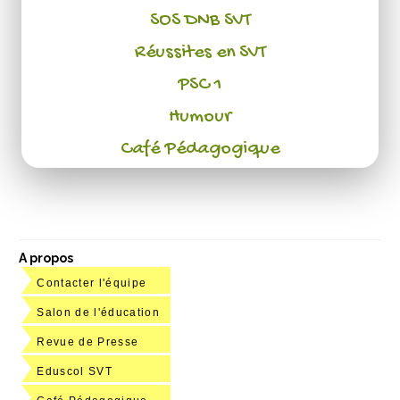
SOS DNB SVT
Réussites en SVT
PSC 1
Humour
Café Pédagogique
A propos
Contacter l'équipe
Salon de l'éducation
Revue de Presse
Eduscol SVT