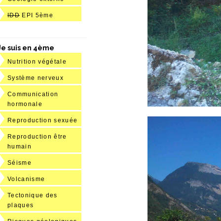
IDD
EPI 5ème
Je suis en 4ème
Nutrition végétale
Système nerveux
Communication
hormonale
Reproduction sexuée
Reproduction être
humain
Séisme
Volcanisme
Tectonique des
plaques