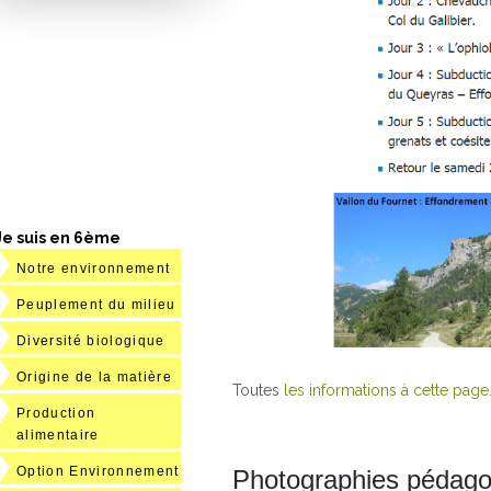
Je suis en 6ème
Notre environnement
Peuplement du milieu
Diversité biologique
Origine de la matière
Toutes
les informations à cette page
Production
alimentaire
Option Environnement
Photographies pédagog