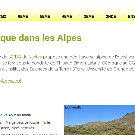
CM2
6EME
5EME
4EME
3EME
2NDE
ENS
que dans les Alpes
 de l
’APBG de Nantes
propose une géo-traverse alpine de l’ouest vers 
qui se fera sous la conduite de Thibaud Simon-Labric, Géologue au C
 l’Institut des Sciences de la Terre (ISTerre, Université de Grenoble)
#Alpes2016