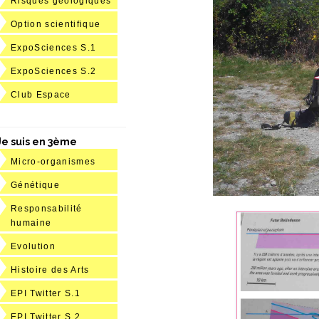
Risques géologiques
Option scientifique
ExpoSciences S.1
ExpoSciences S.2
Club Espace
Je suis en 3ème
Micro-organismes
Génétique
Responsabilité
humaine
Evolution
Histoire des Arts
EPI Twitter S.1
EPI Twitter S.2