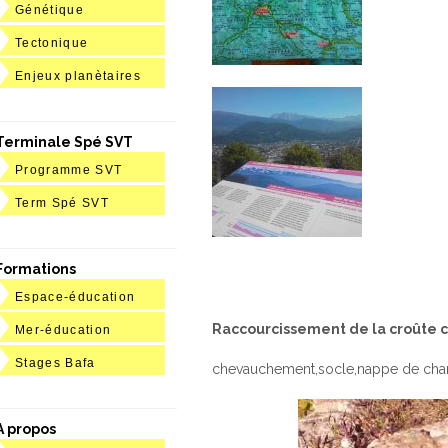
Génétique
Tectonique
Enjeux planètaires
Terminale Spé SVT
Programme SVT
Term Spé SVT
Formations
Espace-éducation
Raccourcissement de la croûte c
Mer-éducation
Stages Bafa
chevauchement,socle,nappe de charriag
A propos