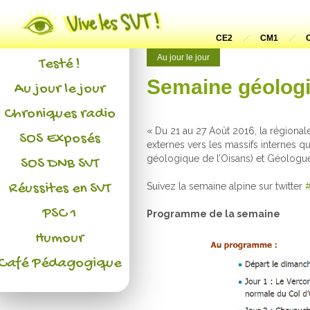
Actualités
L'association
CE2
CM1
Au jour le jour
Testé !
Semaine géologi
Au jour le jour
Chroniques radio
« Du 21 au 27 Août 2016, la régionale
SOS Exposés
externes vers les massifs internes 
géologique de l’Oisans) et Géologue à
SOS DNB SVT
Réussites en SVT
Suivez la semaine alpine sur twitter
PSC 1
Programme de la semaine
Humour
Café Pédagogique