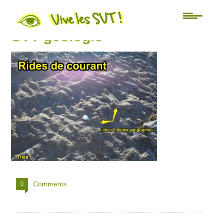
ride de courant Alpe dHuez
SVT géologie
Comments
0