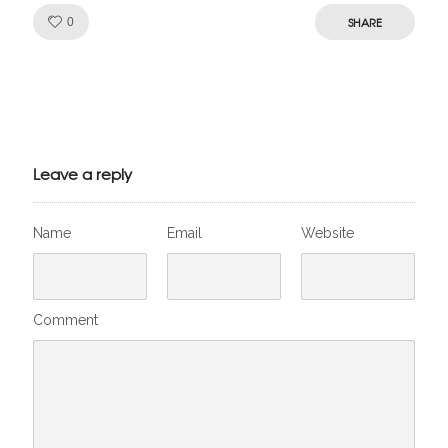
Like!
SHARE
0
Julien de
VivelesSVT.com
Leave a reply
Name
Email
Website
Comment