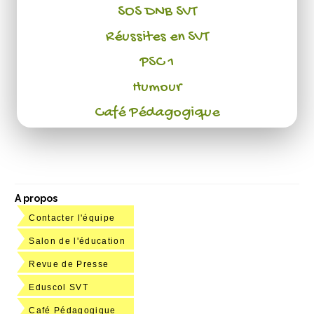
SOS DNB SVT
Réussites en SVT
PSC 1
Humour
Café Pédagogique
A propos
Contacter l'équipe
Salon de l'éducation
Revue de Presse
Eduscol SVT
Café Pédagogique