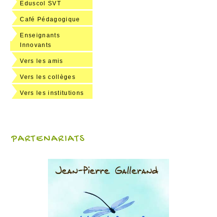
Eduscol SVT
Café Pédagogique
Enseignants
Innovants
Vers les amis
Vers les collèges
Vers les institutions
PARTENARIATS