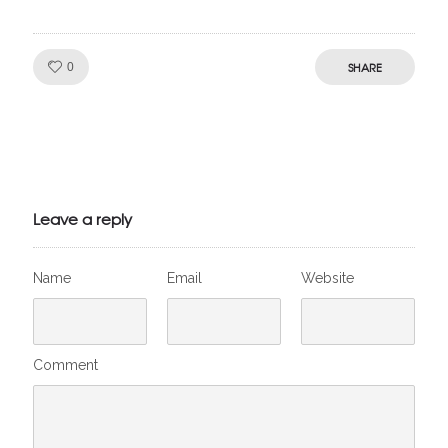
Like!
SHARE
0
Julien de
VivelesSVT.com
Leave a reply
Name
Email
Website
Comment