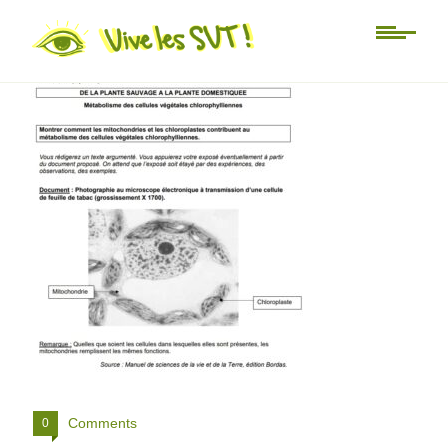
spé SVT jour 2
Comments
0