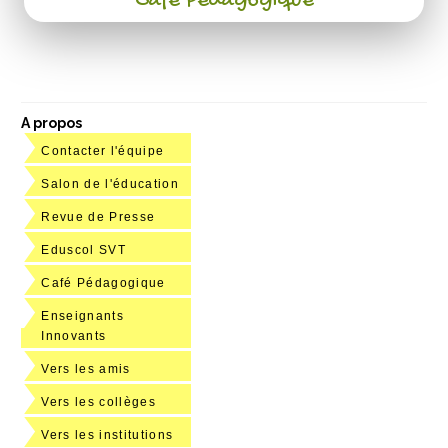
Café Pédagogique
A propos
Contacter l'équipe
Salon de l'éducation
Revue de Presse
Eduscol SVT
Café Pédagogique
Enseignants
Innovants
Vers les amis
Vers les collèges
Vers les institutions