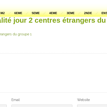
CM2
6EME
5EME
4EME
3EME
2NDE
ENS
lité jour 2 centres étrangers d
étrangers du groupe 1
Email
Website