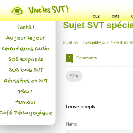
Actualités
L'association
CE2
CM1
Sujet SVT spécia
Testé !
Au jour le jour
Sujet SVT spécialité jour 2 centres 
Chroniques radio
Comments
0
SOS Exposés
SOS DNB SVT
Like!
0
Réussites en SVT
PSC 1
Julien de
Humour
VivelesSVT.com
Leave a reply
Café Pédagogique
Name