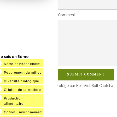
Comment
Je suis en 6ème
Notre environnement
Peuplement du milieu
SUBMIT COMMENT
Diversité biologique
Protégé par BestWebSoft Captcha
Origine de la matière
Production
alimentaire
Option Environnement