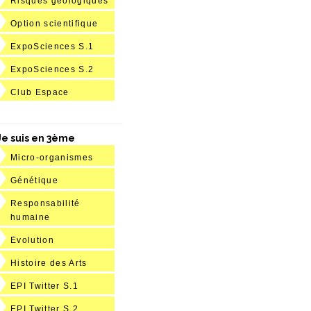
Risques géologiques
Option scientifique
ExpoSciences S.1
ExpoSciences S.2
Club Espace
Je suis en 3ème
Micro-organismes
Génétique
Responsabilité
humaine
Evolution
Histoire des Arts
EPI Twitter S.1
EPI Twitter S.2