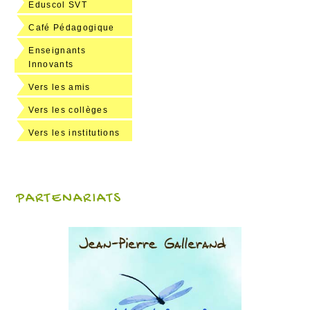
Eduscol SVT
Café Pédagogique
Enseignants
Innovants
Vers les amis
Vers les collèges
Vers les institutions
PARTENARIATS