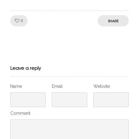
Like!
SHARE
0
Julien de
VivelesSVT.com
Leave a reply
Name
Email
Website
Comment