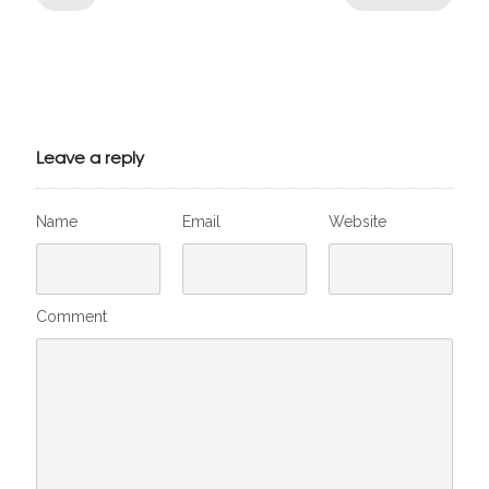
Julien de
VivelesSVT.com
Leave a reply
Name
Email
Website
Comment