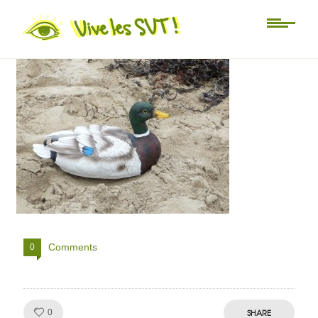
canard
Comments
0
Like!
SHARE
0