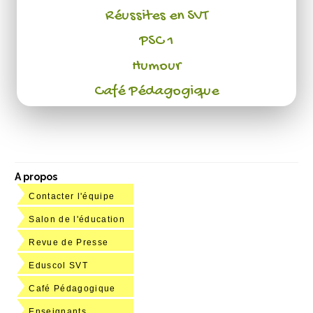
Réussites en SVT
PSC 1
Humour
Café Pédagogique
A propos
Contacter l'équipe
Salon de l'éducation
Revue de Presse
Eduscol SVT
Café Pédagogique
Enseignants