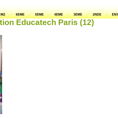
CM2
6EME
5EME
4EME
3EME
2NDE
ENS
tion Educatech Paris (12)