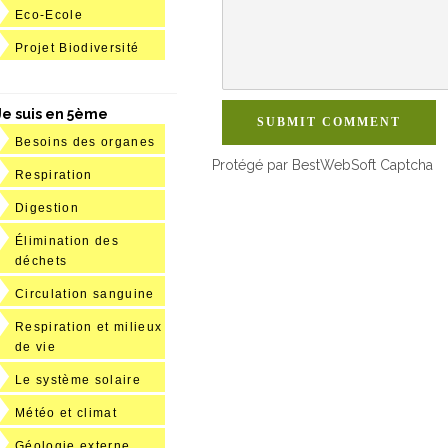
Eco-Ecole
Projet Biodiversité
Je suis en 5ème
SUBMIT COMMENT
Besoins des organes
Protégé par BestWebSoft Captcha
Respiration
Digestion
Élimination des
déchets
Circulation sanguine
Respiration et milieux
de vie
Le système solaire
Météo et climat
Géologie externe