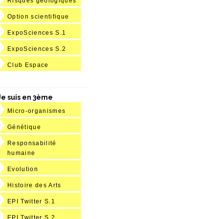
Risques géologiques
Option scientifique
ExpoSciences S.1
ExpoSciences S.2
Club Espace
Je suis en 3ème
Micro-organismes
Génétique
Responsabilité
humaine
Evolution
Histoire des Arts
EPI Twitter S.1
EPI Twitter S.2