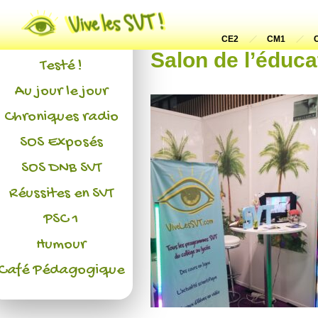
Actualités
L'association
CE2
CM1
Salon de l’éduca
Testé !
Au jour le jour
Chroniques radio
SOS Exposés
SOS DNB SVT
Réussites en SVT
PSC 1
Humour
Café Pédagogique