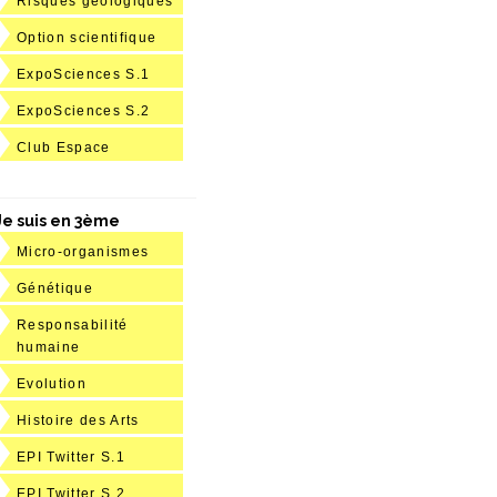
Risques géologiques
Option scientifique
ExpoSciences S.1
ExpoSciences S.2
Club Espace
Je suis en 3ème
Micro-organismes
Génétique
Responsabilité
humaine
Evolution
Histoire des Arts
EPI Twitter S.1
EPI Twitter S.2