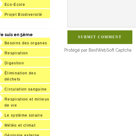
Eco-Ecole
Projet Biodiversité
Je suis en 5ème
SUBMIT COMMENT
Besoins des organes
Protégé par BestWebSoft Captcha
Respiration
Digestion
Élimination des
déchets
Circulation sanguine
Respiration et milieux
de vie
Le système solaire
Météo et climat
Géologie externe