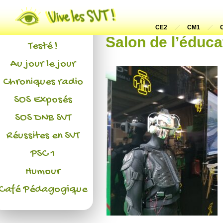
Actualités
L'association
CE2
CM1
Salon de l’éduca
Testé !
Au jour le jour
Chroniques radio
SOS Exposés
SOS DNB SVT
Réussites en SVT
PSC 1
Humour
Café Pédagogique