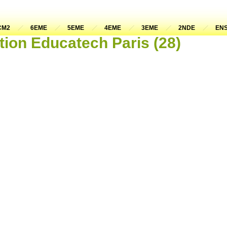
CM2
6EME
5EME
4EME
3EME
2NDE
ENS
tion Educatech Paris (28)