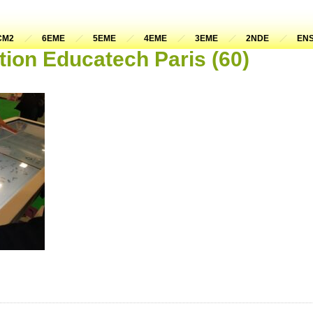
CM2
6EME
5EME
4EME
3EME
2NDE
ENS
tion Educatech Paris (60)