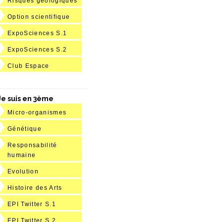
Risques géologiques
Option scientifique
ExpoSciences S.1
ExpoSciences S.2
Club Espace
Je suis en 3ème
Micro-organismes
Génétique
Responsabilité
humaine
Evolution
Histoire des Arts
EPI Twitter S.1
EPI Twitter S.2