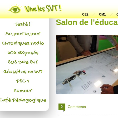
Actualités
L'association
CE2
CM1
Salon de l’éduca
Testé !
Au jour le jour
Chroniques radio
SOS Exposés
SOS DNB SVT
Réussites en SVT
PSC 1
Humour
Café Pédagogique
Comments
0