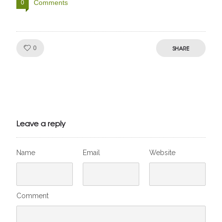
Comments
0
Like!
SHARE
0
Julien de
VivelesSVT.com
Leave a reply
Name
Email
Website
Comment