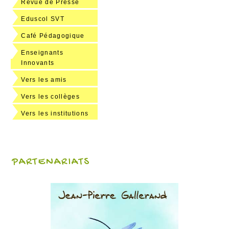
Revue de Presse
Eduscol SVT
Café Pédagogique
Enseignants
Innovants
Vers les amis
Vers les collèges
Vers les institutions
PARTENARIATS