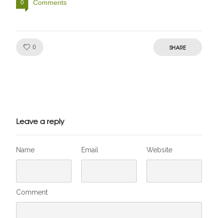
Comments
0
Like!
SHARE
0
Julien de
VivelesSVT.com
Leave a reply
Name
Email
Website
Comment