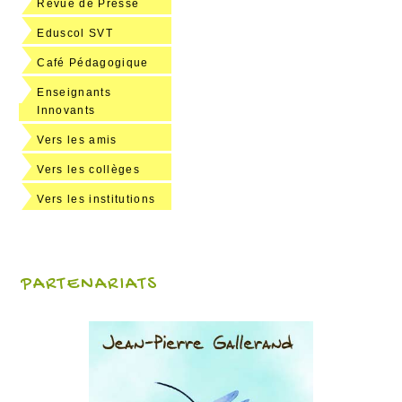
Revue de Presse
Eduscol SVT
Café Pédagogique
Enseignants
Innovants
Vers les amis
Vers les collèges
Vers les institutions
PARTENARIATS