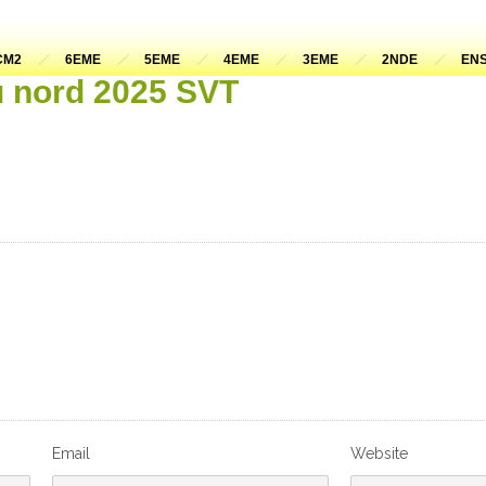
CM2
6EME
5EME
4EME
3EME
2NDE
ENS
 nord 2025 SVT
Email
Website