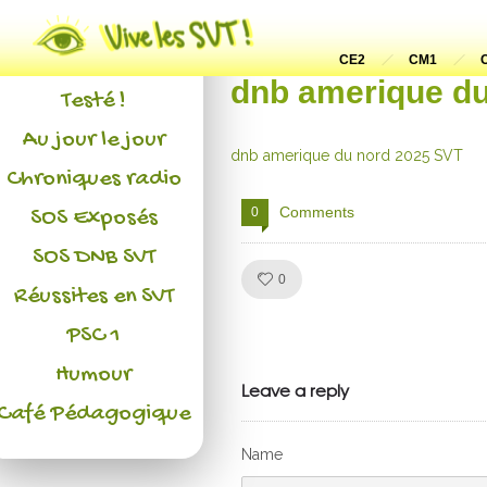
Actualités
L'association
CE2
CM1
dnb amerique du
Testé !
Au jour le jour
dnb amerique du nord 2025 SVT
Chroniques radio
Comments
0
SOS Exposés
SOS DNB SVT
Like!
0
Réussites en SVT
PSC 1
Julien de
Humour
VivelesSVT.com
Leave a reply
Café Pédagogique
Name