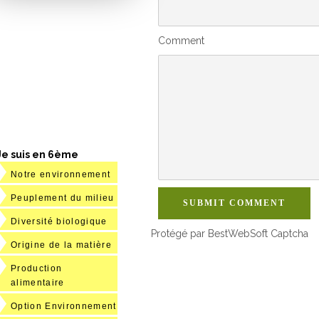
Comment
Je suis en 6ème
Notre environnement
Peuplement du milieu
SUBMIT COMMENT
Diversité biologique
Protégé par BestWebSoft Captcha
Origine de la matière
Production
alimentaire
Option Environnement