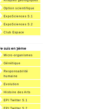
Risques géologiques
Option scientifique
ExpoSciences S.1
ExpoSciences S.2
Club Espace
Je suis en 3ème
Micro-organismes
Génétique
Responsabilité
humaine
Evolution
Histoire des Arts
EPI Twitter S.1
EPI Twitter S.2