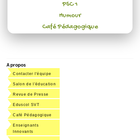
PSC 1
Humour
Café Pédagogique
A propos
Contacter l'équipe
Salon de l'éducation
Revue de Presse
Eduscol SVT
Café Pédagogique
Enseignants
Innovants